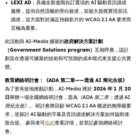
LEXI AD
：具備全新進階自訂選項的 AI 驅動音訊描述
服務，提供自然流暢的旁白敘述，並能大規模實現音訊
描述，這方面對於滿足預錄影片的 WCAG 2.1 AA 要求而
言極為重要。
此活動與 AI-Media 擴展的
政府解決方案計劃
（Government Solutions program）
互相呼應，該計
劃旨在透過可擴展的技術和可預測的成本模式來支援公共實
體。
教育網絡研討會：《ADA 第二章——透過 AI 簡化合規》
為了更有效地推動計劃，AI-Media 將於
2026 年 1 月 20
日
舉辦一場全國網絡研討會，題為
《ADA 第二章：透過 AI
簡化合規》
。 研討會將回顧 WCAG 2.1 AA 概述的無障礙要
求，並探討 AI 驅動的字幕及音訊描述解決方案如何協助達
致合規。 參與者可
在此
查看詳情，並登記參加網絡研討
會。