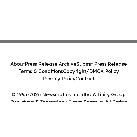
About
Press Release Archive
Submit Press Release
Terms & Conditions
Copyright/DMCA Policy
Privacy Policy
Contact
© 1995-2026 Newsmatics Inc. dba Affinity Group
Publishing & Technology Times Somalia. All Rights
Reserved.
Cookie Settings / Your Privacy Choices